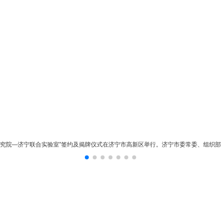
研究院—济宁联合实验室”签约及揭牌仪式在济宁市高新区举行。济宁市委常委、组织