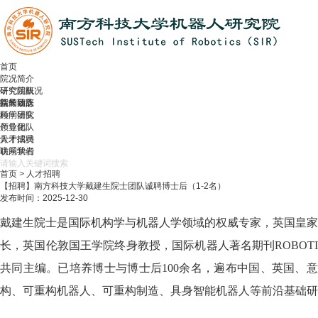
首页
院况简介
研究院概况
研究团队
院长致辞
指导团队
新闻动态
顾问团队
科学研究
领导团队
产业化
骨干成员
人才招聘
访问学者
联系我们
首页
>
人才招聘
【招聘】南方科技大学戴建生院士团队诚聘博士后（1-2名）
发布时间：2025-12-30
戴建生院士是国际机构学与机器人学领域的权威专家，英国皇家工程院院士，欧洲
长，英国伦敦国王学院终身教授，国际机器人著名期刊ROBOTICA (Est. 1983) 
共同主编。已培养博士与博士后100余名，遍布中国、英国、意
构、可重构机器人、可重构制造、具身智能机器人等前沿基础研