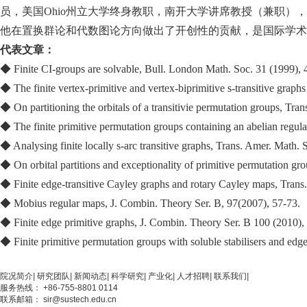
员，美国Ohio州立大学终身教职，南开大学讲席教授（兼职
他在置换群论和代数图论方向做出了开创性的贡献，是国际学术带头
代表文章：
◆ Finite CI-groups are solvable, Bull. London Math. Soc. 31 (1999), 
◆ The finite vertex-primitive and vertex-biprimitive s-transitive grap
◆ On partitioning the orbitals of a transitivie permutation groups, Tr
◆ The finite primitive permutation groups containing an abelian regu
◆ Analysing finite locally s-arc transitive graphs, Trans. Amer. Math.
◆ On orbital partitions and exceptionality of primitive permutation gr
◆ Finite edge-transitive Cayley graphs and rotary Cayley maps, Trans
◆ Mobius regular maps, J. Combin. Theory Ser. B, 97(2007), 57-73.
◆ Finite edge primitive graphs, J. Combin. Theory Ser. B 100 (2010),
◆ Finite primitive permutation groups with soluble stabilisers and edg
院况简介
|
研究团队
|
新闻动态
|
科学研究
|
产业化
|
人才招聘
|
联系我们
|
服务热线： +86-755-8801 0114
联系邮箱： sir@sustech.edu.cn