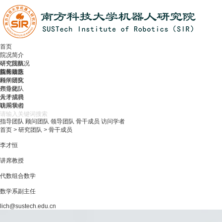
首页
院况简介
研究院概况
研究团队
院长致辞
指导团队
新闻动态
顾问团队
科学研究
领导团队
产业化
骨干成员
人才招聘
访问学者
联系我们
指导团队
顾问团队
领导团队
骨干成员
访问学者
首页
>
研究团队
>
骨干成员
李才恒
讲席教授
代数组合数学
数学系副主任
lich@sustech.edu.cn