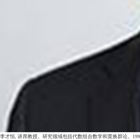
李才恒, 讲席教授。研究领域包括代数组合数学和置换群论。199