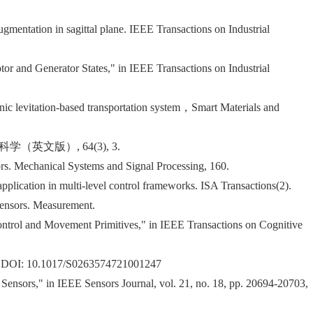
augmentation in sagittal plane. IEEE Transactions on Industrial
r and Generator States," in IEEE Transactions on Industrial
nic levitation-based transportation system，Smart Materials and
中国科学：信息科学（英文版）, 64(3), 3.
ators. Mechanical Systems and Signal Processing, 160.
 application in multi-level control frameworks. ISA Transactions(2).
 sensors. Measurement.
ontrol and Movement Primitives," in IEEE Transactions on Cognitive
ica, DOI: 10.1017/S0263574721001247
Sensors," in IEEE Sensors Journal, vol. 21, no. 18, pp. 20694-20703,