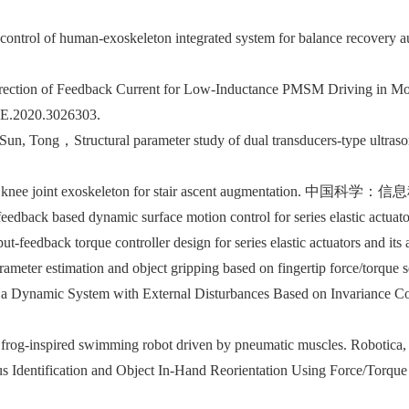
nce control of human-exoskeleton integrated system for balance recovery 
rrection of Feedback Current for Low-Inductance PMSM Driving in Moto
TIE.2020.3026303.
Sun, Tong，Structural parameter study of dual transducers-type ultraso
1). Active knee joint exoskeleton for stair ascent augmentation. 
e feedback based dynamic surface motion control for series elastic actu
t-feedback torque controller design for series elastic actuators and its
arameter estimation and object gripping based on fingertip force/torque
of a Dynamic System with External Disturbances Based on Invariance C
h on frog-inspired swimming robot driven by pneumatic muscles. Robot
s Identification and Object In-Hand Reorientation Using Force/Torque 