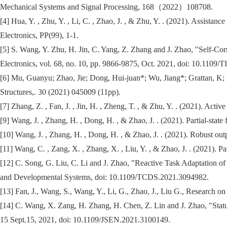
Mechanical Systems and Signal Processing, 168（2022）108708.
[4] Hua, Y. , Zhu, Y. , Li, C. , Zhao, J. , & Zhu, Y. . (2021). Assista
Electronics, PP(99), 1-1.
[5] S. Wang, Y. Zhu, H. Jin, C. Yang, Z. Zhang and J. Zhao, "Self-Co
Electronics, vol. 68, no. 10, pp. 9866-9875, Oct. 2021, doi: 10.1109/
[6] Mu, Guanyu; Zhao, Jie; Dong, Hui-juan*; Wu, Jiang*; Grattan, K; 
Structures,. 30 (2021) 045009 (11pp).
[7] Zhang, Z. , Fan, J. , Jin, H. , Zheng, T. , & Zhu, Y. . (202
[9] Wang, J. , Zhang, H. , Dong, H. , & Zhao, J. . (2021). Partial-stat
[10] Wang, J. , Zhang, H. , Dong, H. , & Zhao, J. . (2021). Robust outpu
[11] Wang, C. , Zang, X. , Zhang, X. , Liu, Y. , & Zhao, J. . (2021). P
[12] C. Song, G. Liu, C. Li and J. Zhao, "Reactive Task Adaptation 
and Developmental Systems, doi: 10.1109/TCDS.2021.3094982.
[13] Fan, J., Wang, S., Wang, Y., Li, G., Zhao, J., Liu G., Researc
[14] C. Wang, X. Zang, H. Zhang, H. Chen, Z. Lin and J. Zhao, "Statu
15 Sept.15, 2021, doi: 10.1109/JSEN.2021.3100149.